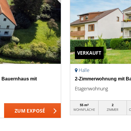
VERKAUFT
Halle
s Bauernhaus mit
2-Zimmerwohnung mit Bal
Etagenwohnung
55 m²
2
WOHNFLÄCHE
ZIMMER
O
ZUM EXPOSÉ