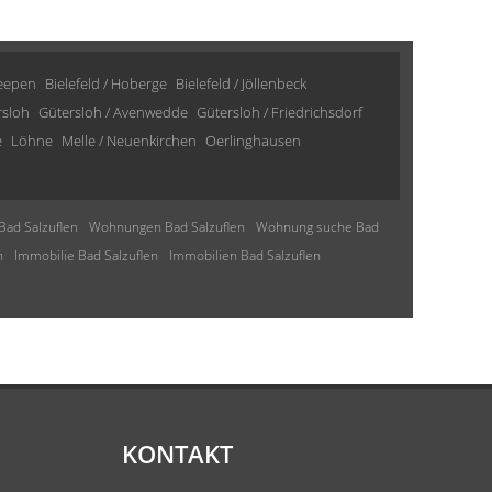
Heepen
Bielefeld / Hoberge
Bielefeld / Jöllenbeck
rsloh
Gütersloh / Avenwedde
Gütersloh / Friedrichsdorf
e
Löhne
Melle / Neuenkirchen
Oerlinghausen
Bad Salzuflen
Wohnungen Bad Salzuflen
Wohnung suche Bad
n
Immobilie Bad Salzuflen
Immobilien Bad Salzuflen
KONTAKT