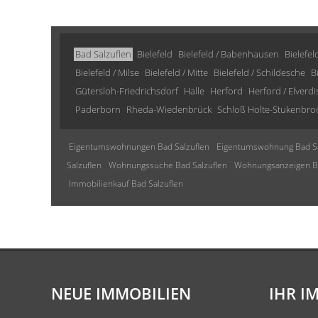
Bad Salzuflen
Bielefeld
Bielefeld / Babenhausen
Bielefel
Bielefeld / Milse
Bielefeld / Mitte
Bielefeld / Schildesche
B
Gütersloh-Friedrichsdorf
Halle
Herford
Herford / Elverd
Paderborn
Rheda-Wiedenbrück
Schloß Holte-Stukenbro
Eigentumswohnungen Bad Salzuflen
Eigentumswohnung Bad Sa
Salzuflen
Wohnungssuche Bad Salzuflen
Wohnungsanzeigen Ba
Immobilienkauf Bad Salzuflen
NEUE IMMOBILIEN
IHR I