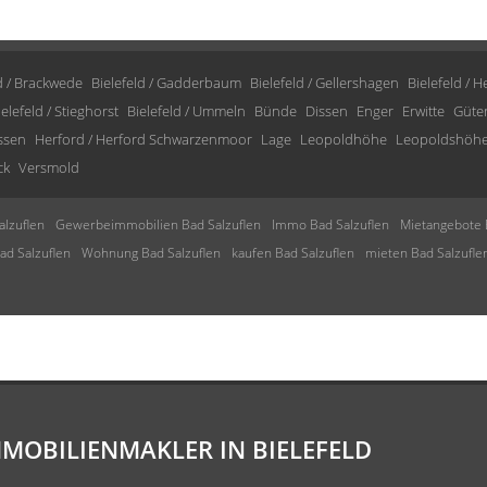
d / Brackwede
Bielefeld / Gadderbaum
Bielefeld / Gellershagen
Bielefeld / 
ielefeld / Stieghorst
Bielefeld / Ummeln
Bünde
Dissen
Enger
Erwitte
Güte
issen
Herford / Herford Schwarzenmoor
Lage
Leopoldhöhe
Leopoldshöh
ck
Versmold
lzuflen
Gewerbeimmobilien Bad Salzuflen
Immo Bad Salzuflen
Mietangebote 
d Salzuflen
Wohnung Bad Salzuflen
kaufen Bad Salzuflen
mieten Bad Salzufle
MMOBILIENMAKLER IN BIELEFELD