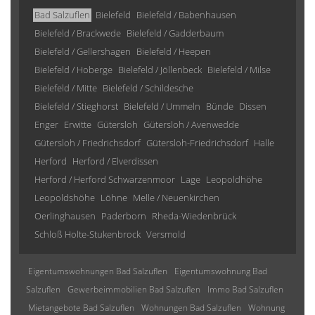
Bad Salzuflen
Bielefeld
Bielefeld / Babenhausen
Bielefeld / Brackwede
Bielefeld / Gadderbaum
Bielefeld / Gellershagen
Bielefeld / Heepen
Bielefeld / Hoberge
Bielefeld / Jöllenbeck
Bielefeld / Milse
Bielefeld / Mitte
Bielefeld / Schildesche
Bielefeld / Stieghorst
Bielefeld / Ummeln
Bünde
Dissen
Enger
Erwitte
Gütersloh
Gütersloh / Avenwedde
Gütersloh / Friedrichsdorf
Gütersloh-Friedrichsdorf
Halle
Herford
Herford / Elverdissen
Herford / Herford Schwarzenmoor
Lage
Leopoldhöhe
Leopoldshöhe
Löhne
Melle / Neuenkirchen
Oerlinghausen
Paderborn
Rheda-Wiedenbrück
Schloß Holte-Stukenbrock
Versmold
Eigentumswohnungen Bad Salzuflen
Eigentumswohnung Bad
Salzuflen
Gewerbeimmobilien Bad Salzuflen
Immo Bad Salzuflen
Mietangebote Bad Salzuflen
Wohnungen Bad Salzuflen
Wohnung