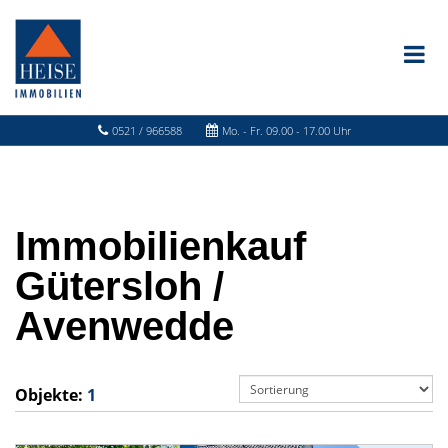
0521 / 966588
Mo. - Fr. 09.00 - 17.00 Uhr
Immobilienkauf
Gütersloh /
Avenwedde
Objekte:
1