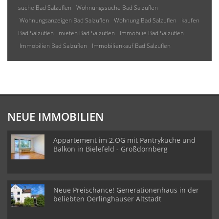
suche Bad Salzuflen
Wohnungssuche Bad Salzuflen
Wohnungsanzeigen Bad Salzuflen
Wohnung Bad Salzuflen
kaufen
Bad Salzuflen
mieten Bad Salzuflen
Immobilie Bad Salzuflen
Immobilien Bad Salzuflen
Immobilienkauf Bad Salzuflen
NEUE IMMOBILIEN
Appartement im 2.OG mit Pantryküche und
Balkon in Bielefeld - Großdornberg
Neue Preischance! Generationenhaus in der
beliebten Oerlinghauser Altstadt