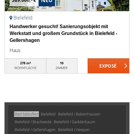
NEU
389.000,- €
Bielefeld
Handwerker gesucht! Sanierungsobjekt mit
Werkstatt und großem Grundstück in Bielefeld -
Gellershagen
Haus
278 m²
10
WOHNFLÄCHE
ZIMMER
Bad Salzuflen
Bielefeld
Bielefeld / Babenhausen
Bielefeld / Brackwede
Bielefeld / Gadderbaum
Bielefeld / Gellershagen
Bielefeld / Heepen