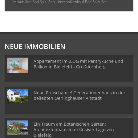
Immobilien Bad Salzuflen
Immobilienkauf Bad Salzuflen
NEUE IMMOBILIEN
Appartement im 2.OG mit Pantryküche und
Balkon in Bielefeld - Großdornberg
Neue Preischance! Generationenhaus in der
beliebten Oerlinghauser Altstadt
Ein Traum am Botanischen Garten:
Architektenhaus in exklusiver Lage von
Bielefeld