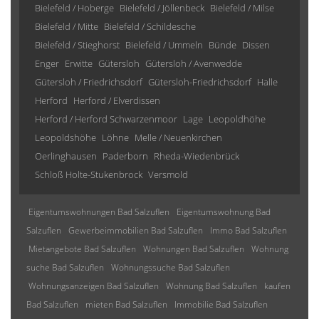
Bielefeld / Hoberge
Bielefeld / Jöllenbeck
Bielefeld / Milse
Bielefeld / Mitte
Bielefeld / Schildesche
Bielefeld / Stieghorst
Bielefeld / Ummeln
Bünde
Dissen
Enger
Erwitte
Gütersloh
Gütersloh / Avenwedde
Gütersloh / Friedrichsdorf
Gütersloh-Friedrichsdorf
Halle
Herford
Herford / Elverdissen
Herford / Herford Schwarzenmoor
Lage
Leopoldhöhe
Leopoldshöhe
Löhne
Melle / Neuenkirchen
Oerlinghausen
Paderborn
Rheda-Wiedenbrück
Schloß Holte-Stukenbrock
Versmold
Eigentumswohnungen Bad Salzuflen
Eigentumswohnung Bad
Salzuflen
Gewerbeimmobilien Bad Salzuflen
Immo Bad Salzuflen
Mietangebote Bad Salzuflen
Wohnungen Bad Salzuflen
Wohnung
suche Bad Salzuflen
Wohnungssuche Bad Salzuflen
Wohnungsanzeigen Bad Salzuflen
Wohnung Bad Salzuflen
kaufen
Bad Salzuflen
mieten Bad Salzuflen
Immobilie Bad Salzuflen