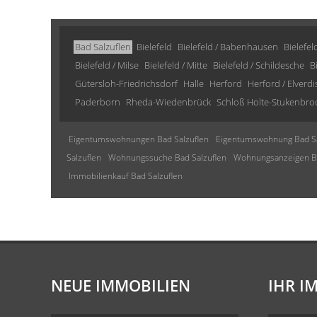
Bad Salzuflen
Bielefeld
Bielefeld / Babenhausen
Bielefel
Bielefeld / Milse
Bielefeld / Mitte
Bielefeld / Schildesche
B
Gütersloh-Friedrichsdorf
Halle
Herford
Herford / Elverd
Paderborn
Rheda-Wiedenbrück
Schloß Holte-Stukenbro
Eigentumswohnungen Bad Salzuflen
Eigentumswohnung Bad Sa
Salzuflen
Wohnungssuche Bad Salzuflen
Wohnungsanzeigen Ba
Immobilienkauf Bad Salzuflen
NEUE IMMOBILIEN
IHR I