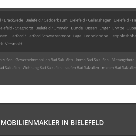
d / Brackwede
Bielefeld / Gadderbaum
Bielefeld / Gellershagen
Bielefeld / 
ielefeld / Stieghorst
Bielefeld / Ummeln
Bünde
Dissen
Enger
Erwitte
Güte
issen
Herford / Herford Schwarzenmoor
Lage
Leopoldhöhe
Leopoldshöh
ck
Versmold
lzuflen
Gewerbeimmobilien Bad Salzuflen
Immo Bad Salzuflen
Mietangebote 
d Salzuflen
Wohnung Bad Salzuflen
kaufen Bad Salzuflen
mieten Bad Salzufle
MMOBILIENMAKLER IN BIELEFELD