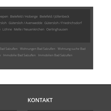
Heepen
Bielefeld / Hoberge
Bielefeld / Jöllenbeck
rsloh
Gütersloh / Avenwedde
Gütersloh / Friedrichsdorf
e
Löhne
Melle / Neuenkirchen
Oerlinghausen
Bad Salzuflen
Wohnungen Bad Salzuflen
Wohnung suche Bad
n
Immobilie Bad Salzuflen
Immobilien Bad Salzuflen
KONTAKT