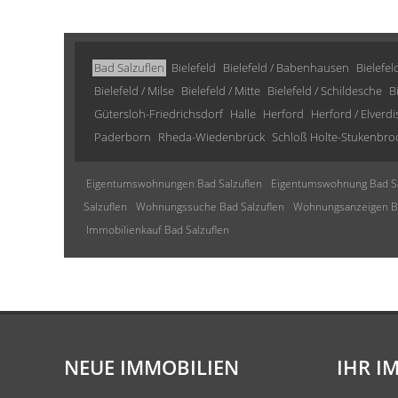
Bad Salzuflen
Bielefeld
Bielefeld / Babenhausen
Bielefel
Bielefeld / Milse
Bielefeld / Mitte
Bielefeld / Schildesche
B
Gütersloh-Friedrichsdorf
Halle
Herford
Herford / Elverd
Paderborn
Rheda-Wiedenbrück
Schloß Holte-Stukenbro
Eigentumswohnungen Bad Salzuflen
Eigentumswohnung Bad Sa
Salzuflen
Wohnungssuche Bad Salzuflen
Wohnungsanzeigen Ba
Immobilienkauf Bad Salzuflen
NEUE IMMOBILIEN
IHR I