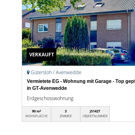
VERKAUFT
Gütersloh / Avenwedde
Vermietete EG - Wohnung mit Garage - Top gepf
in GT-Avenwedde
Erdgeschosswohnung
90 m²
3
JS1427
WOHNFLÄCHE
ZIMMER
OBJEKTNUMMER