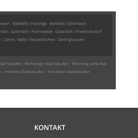
Heepen
Bielefeld / Hoberge
Bielefeld / Jöllenbeck
rsloh
Gütersloh / Avenwedde
Gütersloh / Friedrichsdorf
e
Löhne
Melle / Neuenkirchen
Oerlinghausen
Bad Salzuflen
Wohnungen Bad Salzuflen
Wohnung suche Bad
n
Immobilie Bad Salzuflen
Immobilien Bad Salzuflen
KONTAKT