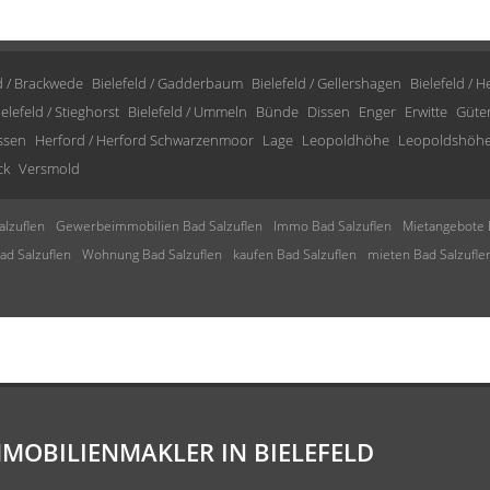
d / Brackwede
Bielefeld / Gadderbaum
Bielefeld / Gellershagen
Bielefeld / 
ielefeld / Stieghorst
Bielefeld / Ummeln
Bünde
Dissen
Enger
Erwitte
Güte
issen
Herford / Herford Schwarzenmoor
Lage
Leopoldhöhe
Leopoldshöh
ck
Versmold
lzuflen
Gewerbeimmobilien Bad Salzuflen
Immo Bad Salzuflen
Mietangebote 
d Salzuflen
Wohnung Bad Salzuflen
kaufen Bad Salzuflen
mieten Bad Salzufle
MMOBILIENMAKLER IN BIELEFELD