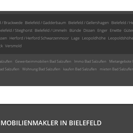
d / Brackwede
Bielefeld / Gadderbaum
Bielefeld / Gellershagen
Bielefeld / 
ielefeld / Stieghorst
Bielefeld / Ummeln
Bünde
Dissen
Enger
Erwitte
Güte
issen
Herford / Herford Schwarzenmoor
Lage
Leopoldhöhe
Leopoldshöh
ck
Versmold
lzuflen
Gewerbeimmobilien Bad Salzuflen
Immo Bad Salzuflen
Mietangebote 
d Salzuflen
Wohnung Bad Salzuflen
kaufen Bad Salzuflen
mieten Bad Salzufle
MMOBILIENMAKLER IN BIELEFELD