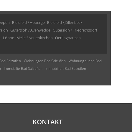
Heepen
Bielefeld / Hoberge
Bielefeld / Jöllenbeck
rsloh
Gütersloh / Avenwedde
Gütersloh / Friedrichsdorf
e
Löhne
Melle / Neuenkirchen
Oerlinghausen
Bad Salzuflen
Wohnungen Bad Salzuflen
Wohnung suche Bad
n
Immobilie Bad Salzuflen
Immobilien Bad Salzuflen
KONTAKT