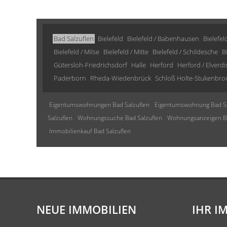
Bad Salzuflen
Bielefeld
Bielefeld / Babenhausen
Bielefel
Bielefeld / Milse
Bielefeld / Mitte
Bielefeld / Schildesche
B
Gütersloh-Friedrichsdorf
Halle
Herford
Herford / Elverd
Paderborn
Rheda-Wiedenbrück
Schloß Holte-Stukenbro
Eigentumswohnungen Bad Salzuflen
Eigentumswohnung Bad Sa
Salzuflen
Wohnungssuche Bad Salzuflen
Wohnungsanzeigen Ba
Immobilienkauf Bad Salzuflen
NEUE IMMOBILIEN
IHR I