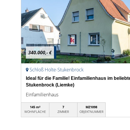
340.000,- €
Schloß Holte-Stukenbrock
Ideal für die Familie! Einfamilienhaus im belieb
Stukenbrock (Liemke)
Einfamilienhaus
145 m²
7
MZ1098
WOHNFLÄCHE
ZIMMER
OBJEKTNUMMER