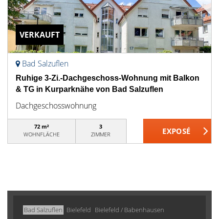
VERKAUFT
Bad Salzuflen
Ruhige 3-Zi.-Dachgeschoss-Wohnung mit Balkon
& TG in Kurparknähe von Bad Salzuflen
Dachgeschosswohnung
72 m²
3
WOHNFLÄCHE
ZIMMER
Bad Salzuflen
Bielefeld
Bielefeld / Babenhausen