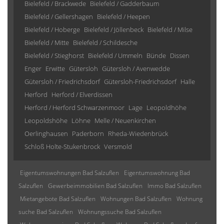
Bielefeld / Brackwede
Bielefeld / Gadderbaum
Bielefeld / Gellershagen
Bielefeld / Heepen
Bielefeld / Hoberge
Bielefeld / Jöllenbeck
Bielefeld / Milse
Bielefeld / Mitte
Bielefeld / Schildesche
Bielefeld / Stieghorst
Bielefeld / Ummeln
Bünde
Dissen
Enger
Erwitte
Gütersloh
Gütersloh / Avenwedde
Gütersloh / Friedrichsdorf
Gütersloh-Friedrichsdorf
Halle
Herford
Herford / Elverdissen
Herford / Herford Schwarzenmoor
Lage
Leopoldhöhe
Leopoldshöhe
Löhne
Melle / Neuenkirchen
Oerlinghausen
Paderborn
Rheda-Wiedenbrück
Schloß Holte-Stukenbrock
Versmold
Eigentumswohnungen Bad Salzuflen
Eigentumswohnung Bad
Salzuflen
Gewerbeimmobilien Bad Salzuflen
Immo Bad Salzuflen
Mietangebote Bad Salzuflen
Wohnungen Bad Salzuflen
Wohnung
suche Bad Salzuflen
Wohnungssuche Bad Salzuflen