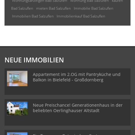
Wohnungsanzeigen Bad Salzuflen
Wohnung Bad Salzuflen
kaufen
Bad Salzuflen
mieten Bad Salzuflen
Immobilie Bad Salzuflen
Immobilien Bad Salzuflen
Immobilienkauf Bad Salzuflen
NEUE IMMOBILIEN
Appartement im 2.OG mit Pantryküche und
Balkon in Bielefeld - Großdornberg
Neue Preischance! Generationenhaus in der
beliebten Oerlinghauser Altstadt