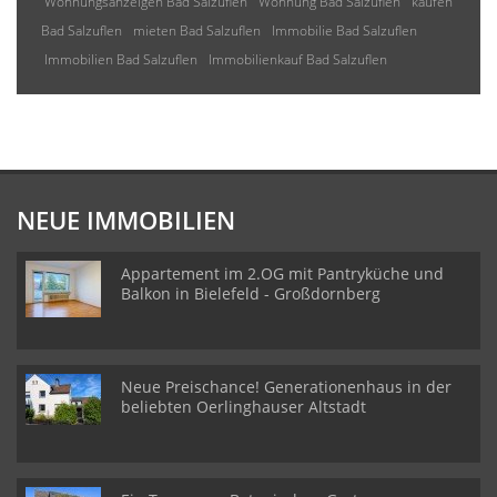
Wohnungsanzeigen Bad Salzuflen
Wohnung Bad Salzuflen
kaufen
Bad Salzuflen
mieten Bad Salzuflen
Immobilie Bad Salzuflen
Immobilien Bad Salzuflen
Immobilienkauf Bad Salzuflen
NEUE IMMOBILIEN
Appartement im 2.OG mit Pantryküche und
Balkon in Bielefeld - Großdornberg
Neue Preischance! Generationenhaus in der
beliebten Oerlinghauser Altstadt