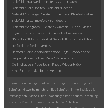
Bielefeld / Brackwede
Bielefeld / Gadderbaum
Bielefeld / Gellershagen
Bielefeld / Heepen
Bielefeld / Hoberge
Bielefeld / Jöllenbeck
Bielefeld / Milse
Bielefeld / Mitte
Bielefeld / Schildesche
Bielefeld / Stieghorst
Bielefeld / Ummeln
Bünde
Dissen
Enger
Erwitte
Gütersloh
Gütersloh / Avenwedde
Gütersloh / Friedrichsdorf
Gütersloh-Friedrichsdorf
Halle
Herford
Herford / Elverdissen
Herford / Herford Schwarzenmoor
Lage
Leopoldhöhe
Leopoldshöhe
Löhne
Melle / Neuenkirchen
Oerlinghausen
Paderborn
Rheda-Wiedenbrück
Schloß Holte-Stukenbrock
Versmold
Eigentumswohnungen Bad Salzuflen
Eigentumswohnung Bad
Salzuflen
Gewerbeimmobilien Bad Salzuflen
Immo Bad Salzuflen
Mietangebote Bad Salzuflen
Wohnungen Bad Salzuflen
Wohnung
suche Bad Salzuflen
Wohnungssuche Bad Salzuflen