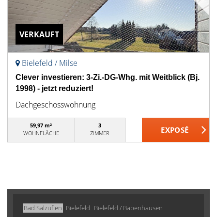
VERKAUFT
Bielefeld / Milse
Clever investieren: 3-Zi.-DG-Whg. mit Weitblick (Bj.
1998) - jetzt reduziert!
Dachgeschosswohnung
59,97 m²
3
WOHNFLÄCHE
ZIMMER
Bad Salzuflen
Bielefeld
Bielefeld / Babenhausen