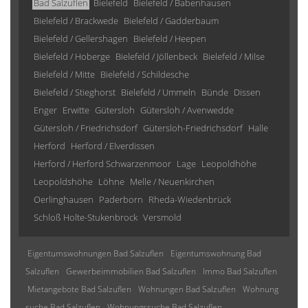
Bad Salzuflen
Bielefeld
Bielefeld / Babenhausen
Bielefeld / Brackwede
Bielefeld / Gadderbaum
Bielefeld / Gellershagen
Bielefeld / Heepen
Bielefeld / Hoberge
Bielefeld / Jöllenbeck
Bielefeld / Milse
Bielefeld / Mitte
Bielefeld / Schildesche
Bielefeld / Stieghorst
Bielefeld / Ummeln
Bünde
Dissen
Enger
Erwitte
Gütersloh
Gütersloh / Avenwedde
Gütersloh / Friedrichsdorf
Gütersloh-Friedrichsdorf
Halle
Herford
Herford / Elverdissen
Herford / Herford Schwarzenmoor
Lage
Leopoldhöhe
Leopoldshöhe
Löhne
Melle / Neuenkirchen
Oerlinghausen
Paderborn
Rheda-Wiedenbrück
Schloß Holte-Stukenbrock
Versmold
Eigentumswohnungen Bad Salzuflen
Eigentumswohnung Bad
Salzuflen
Gewerbeimmobilien Bad Salzuflen
Immo Bad Salzuflen
Mietangebote Bad Salzuflen
Wohnungen Bad Salzuflen
Wohnung
suche Bad Salzuflen
Wohnungssuche Bad Salzuflen