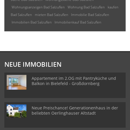
Wohnungsanzeigen Bad Salzuflen
Wohnung Bad Salzuflen
kaufen
Bad Salzuflen
mieten Bad Salzuflen
Immobilie Bad Salzuflen
Immobilien Bad Salzuflen
Immobilienkauf Bad Salzuflen
NEUE IMMOBILIEN
Appartement im 2.OG mit Pantryküche und
Balkon in Bielefeld - Großdornberg
Neue Preischance! Generationenhaus in der
beliebten Oerlinghauser Altstadt