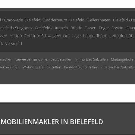
d / Brackwede
Bielefeld / Gadderbaum
Bielefeld / Gellershagen
Bielefeld / 
ielefeld / Stieghorst
Bielefeld / Ummeln
Bünde
Dissen
Enger
Erwitte
Güte
issen
Herford / Herford Schwarzenmoor
Lage
Leopoldhöhe
Leopoldshöh
ck
Versmold
lzuflen
Gewerbeimmobilien Bad Salzuflen
Immo Bad Salzuflen
Mietangebote 
d Salzuflen
Wohnung Bad Salzuflen
kaufen Bad Salzuflen
mieten Bad Salzufle
MMOBILIENMAKLER IN BIELEFELD