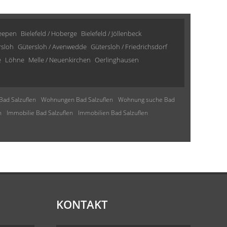
Heepen
Bielefeld / Hoberge
Bielefeld / Jöllenbeck
rsloh
Gütersloh / Avenwedde
Gütersloh / Friedrichsdorf
e
Löhne
Melle / Neuenkirchen
Oerlinghausen
Bad Salzuflen
Wohnungen Bad Salzuflen
Wohnung suche Bad
n
Immobilie Bad Salzuflen
Immobilien Bad Salzuflen
KONTAKT