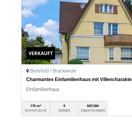
VERKAUFT
Bielefeld / Brackwede
Charmantes Einfamilienhaus mit Villencharakte
Einfamilienhaus
175 m²
9
MZ1266
WOHNFLÄCHE
ZIMMER
OBJEKTNUMMER