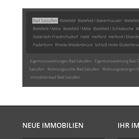
Bad Salzuflen
Bielefeld
Bielefeld / Babenhausen
Bielefel
Bielefeld / Milse
Bielefeld / Mitte
Bielefeld / Schildesche
B
Gütersloh-Friedrichsdorf
Halle
Herford
Herford / Elverd
Paderborn
Rheda-Wiedenbrück
Schloß Holte-Stukenbro
Eigentumswohnungen Bad Salzuflen
Eigentumswohnung Bad Sa
Salzuflen
Wohnungssuche Bad Salzuflen
Wohnungsanzeigen Ba
Immobilienkauf Bad Salzuflen
NEUE IMMOBILIEN
IHR I