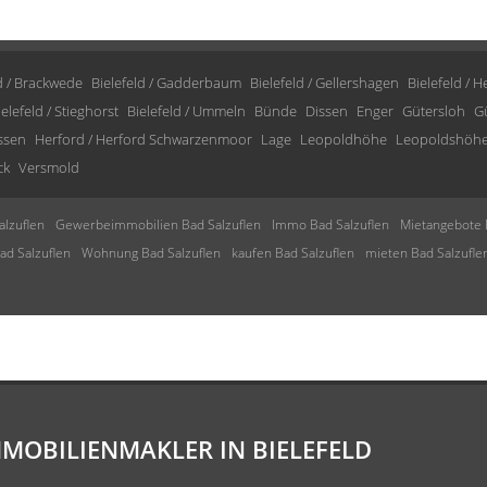
d / Brackwede
Bielefeld / Gadderbaum
Bielefeld / Gellershagen
Bielefeld / 
ielefeld / Stieghorst
Bielefeld / Ummeln
Bünde
Dissen
Enger
Gütersloh
G
issen
Herford / Herford Schwarzenmoor
Lage
Leopoldhöhe
Leopoldshöh
ck
Versmold
lzuflen
Gewerbeimmobilien Bad Salzuflen
Immo Bad Salzuflen
Mietangebote 
d Salzuflen
Wohnung Bad Salzuflen
kaufen Bad Salzuflen
mieten Bad Salzufle
MMOBILIENMAKLER IN BIELEFELD