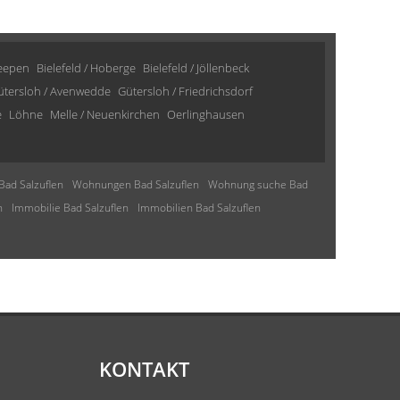
Heepen
Bielefeld / Hoberge
Bielefeld / Jöllenbeck
ütersloh / Avenwedde
Gütersloh / Friedrichsdorf
e
Löhne
Melle / Neuenkirchen
Oerlinghausen
Bad Salzuflen
Wohnungen Bad Salzuflen
Wohnung suche Bad
n
Immobilie Bad Salzuflen
Immobilien Bad Salzuflen
KONTAKT