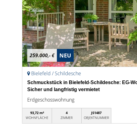
NEU
259.000,- €
Bielefeld / Schildesche
Schmuckstück in Bielefeld-Schildesche: EG-Wo
Sicher und langfristig vermietet
Erdgeschosswohnung
93,72 m²
4
JS1487
WOHNFLÄCHE
ZIMMER
OBJEKTNUMMER