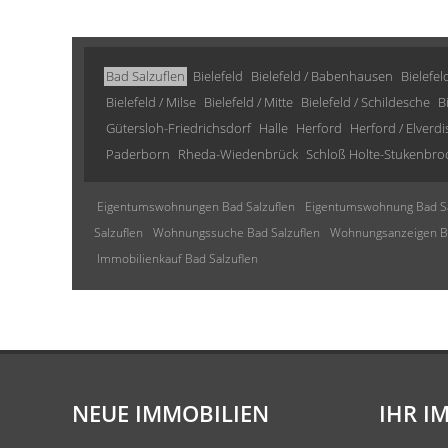
Bad Salzuflen
Bielefeld
Bielefeld / Babenhausen
Bielefel
Bielefeld / Milse
Bielefeld / Mitte
Bielefeld / Schildesche
B
Gütersloh-Friedrichsdorf
Halle
Herford
Herford / Elverd
Paderborn
Rheda-Wiedenbrück
Schloß Holte-Stukenbro
Eigentumswohnungen Bad Salzuflen
Eigentumswohnung Bad Sa
Salzuflen
Wohnungssuche Bad Salzuflen
Wohnungsanzeigen Ba
Immobilienkauf Bad Salzuflen
NEUE IMMOBILIEN
IHR I